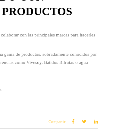
S PRODUCTOS
 colaborar con las principales marcas para hacerles
lia gama de productos, sobradamente conocidos por
erencias como Vivesoy, Batidos Bifrutas o agua
s.
Compartir: