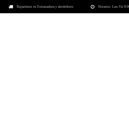
Repartimos en Extramadura y alrededores
Horarios: Lun-Vie 8:
INICIO
QUIÉNES SOMOS
PROV