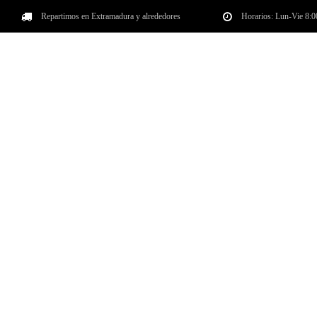
Repartimos en Extramadura y alrededores
Horarios: Lun-Vie 8:
INICIO
QUIÉNES SOMOS
PRO