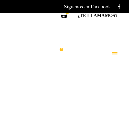
Síguenos en Facebook
0
¿TE LLAMAMOS?
ES
NOTICIAS
CONTACTO
0
¿TE LLAMAMOS?